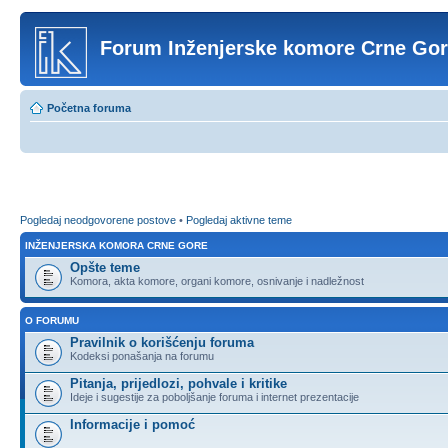
Forum Inženjerske komore Crne Go
Početna foruma
Pogledaj neodgovorene postove
•
Pogledaj aktivne teme
INŽENJERSKA KOMORA CRNE GORE
Opšte teme
Komora, akta komore, organi komore, osnivanje i nadležnost
O FORUMU
Pravilnik o korišćenju foruma
Kodeksi ponašanja na forumu
Pitanja, prijedlozi, pohvale i kritike
Ideje i sugestije za poboljšanje foruma i internet prezentacije
Informacije i pomoć