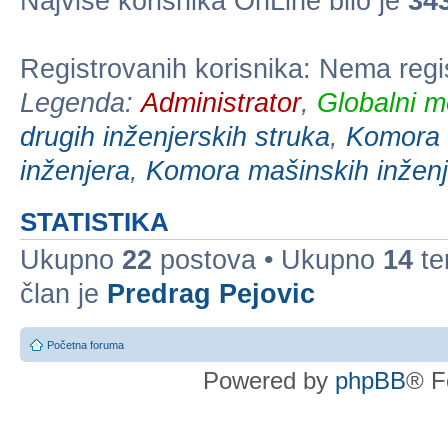
Najviše korisnika OnLine bilo je
34
Registrovanih korisnika: Nema regi
Legenda:
Administrator
,
Globalni m
drugih inženjerskih struka
,
Komora e
inženjera
,
Komora mašinskih inženj
STATISTIKA
Ukupno
22
postova • Ukupno
14
te
član je
Predrag Pejovic
Početna foruma
Powered by
phpBB
® F