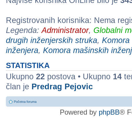
Najviše korisnika OnLine bilo je
34
Registrovanih korisnika: Nema regi
Legenda:
Administrator
,
Globalni m
drugih inženjerskih struka
,
Komora e
inženjera
,
Komora mašinskih inženj
STATISTIKA
Ukupno
22
postova • Ukupno
14
te
član je
Predrag Pejovic
Početna foruma
Powered by
phpBB
® F