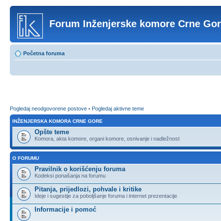
Forum Inženjerske komore Crne Go
Početna foruma
Pogledaj neodgovorene postove
•
Pogledaj aktivne teme
INŽENJERSKA KOMORA CRNE GORE
Opšte teme
Komora, akta komore, organi komore, osnivanje i nadležnost
O FORUMU
Pravilnik o korišćenju foruma
Kodeksi ponašanja na forumu
Pitanja, prijedlozi, pohvale i kritike
Ideje i sugestije za poboljšanje foruma i internet prezentacije
Informacije i pomoć