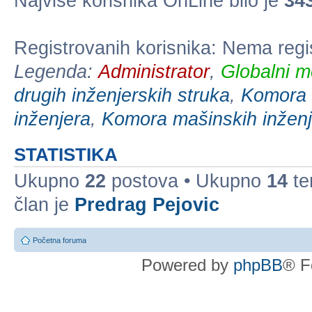
Najviše korisnika OnLine bilo je
34
Registrovanih korisnika: Nema regi
Legenda:
Administrator
,
Globalni m
drugih inženjerskih struka
,
Komora e
inženjera
,
Komora mašinskih inženj
STATISTIKA
Ukupno
22
postova • Ukupno
14
te
član je
Predrag Pejovic
Početna foruma
Powered by
phpBB
® F