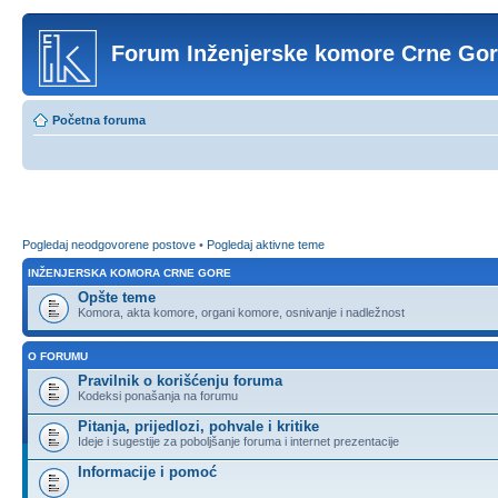
Forum Inženjerske komore Crne Go
Početna foruma
Pogledaj neodgovorene postove
•
Pogledaj aktivne teme
INŽENJERSKA KOMORA CRNE GORE
Opšte teme
Komora, akta komore, organi komore, osnivanje i nadležnost
O FORUMU
Pravilnik o korišćenju foruma
Kodeksi ponašanja na forumu
Pitanja, prijedlozi, pohvale i kritike
Ideje i sugestije za poboljšanje foruma i internet prezentacije
Informacije i pomoć