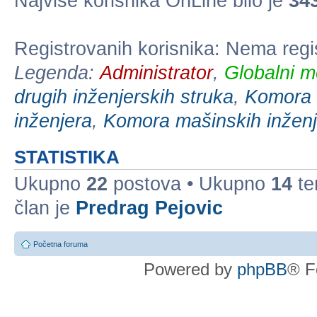
Najviše korisnika OnLine bilo je
34
Registrovanih korisnika: Nema regi
Legenda:
Administrator
,
Globalni m
drugih inženjerskih struka
,
Komora e
inženjera
,
Komora mašinskih inženj
STATISTIKA
Ukupno
22
postova • Ukupno
14
te
član je
Predrag Pejovic
Početna foruma
Powered by
phpBB
® F