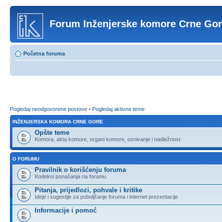
Forum Inženjerske komore Crne Go
Početna foruma
Pogledaj neodgovorene postove
•
Pogledaj aktivne teme
INŽENJERSKA KOMORA CRNE GORE
Opšte teme
Komora, akta komore, organi komore, osnivanje i nadležnost
O FORUMU
Pravilnik o korišćenju foruma
Kodeksi ponašanja na forumu
Pitanja, prijedlozi, pohvale i kritike
Ideje i sugestije za poboljšanje foruma i internet prezentacije
Informacije i pomoć