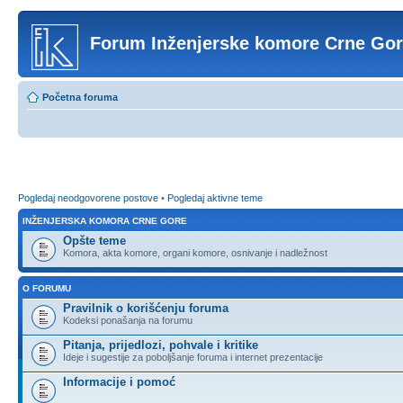
Forum Inženjerske komore Crne Go
Početna foruma
Pogledaj neodgovorene postove
•
Pogledaj aktivne teme
INŽENJERSKA KOMORA CRNE GORE
Opšte teme
Komora, akta komore, organi komore, osnivanje i nadležnost
O FORUMU
Pravilnik o korišćenju foruma
Kodeksi ponašanja na forumu
Pitanja, prijedlozi, pohvale i kritike
Ideje i sugestije za poboljšanje foruma i internet prezentacije
Informacije i pomoć