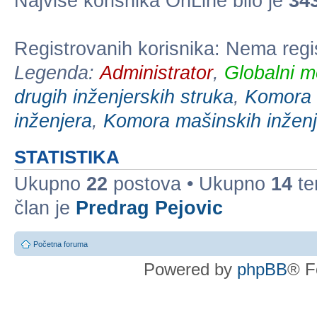
Najviše korisnika OnLine bilo je
34
Registrovanih korisnika: Nema regi
Legenda:
Administrator
,
Globalni m
drugih inženjerskih struka
,
Komora e
inženjera
,
Komora mašinskih inženj
STATISTIKA
Ukupno
22
postova • Ukupno
14
te
član je
Predrag Pejovic
Početna foruma
Powered by
phpBB
® F