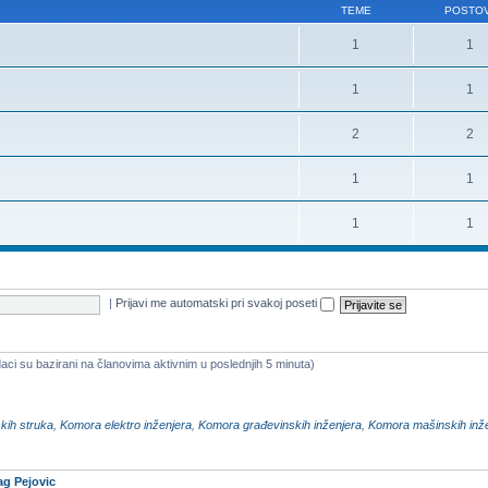
TEME
POSTOV
1
1
1
1
2
2
1
1
1
1
|
Prijavi me automatski pri svakoj poseti
aci su bazirani na članovima aktivnim u poslednjih 5 minuta)
kih struka
,
Komora elektro inženjera
,
Komora građevinskih inženjera
,
Komora mašinskih inž
ag Pejovic