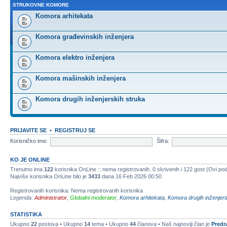
STRUKOVNE KOMORE
Komora arhitekata
Komora građevinskih inženjera
Komora elektro inženjera
Komora mašinskih inženjera
Komora drugih inženjerskih struka
PRIJAVITE SE
•
REGISTRUJ SE
Korisničko ime:
Šifra:
KO JE ONLINE
Trenutno ima
122
korisnika OnLine :: nema registrovanih, 0 skrivenih i 122 gost (Ovi pod
Najviše korisnika OnLine bilo je
3433
dana 16 Feb 2026 00:50
Registrovanih korisnika: Nema registrovanih korisnika
Legenda:
Administrator
,
Globalni moderator
,
Komora arhitekata
,
Komora drugih inženjers
STATISTIKA
Ukupno
22
postova • Ukupno
14
tema • Ukupno
44
članova • Naš najnoviji član je
Predr