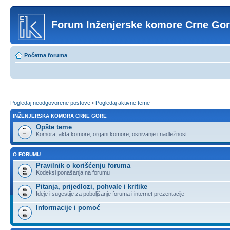
Forum Inženjerske komore Crne Go
Početna foruma
Pogledaj neodgovorene postove
•
Pogledaj aktivne teme
INŽENJERSKA KOMORA CRNE GORE
Opšte teme
Komora, akta komore, organi komore, osnivanje i nadležnost
O FORUMU
Pravilnik o korišćenju foruma
Kodeksi ponašanja na forumu
Pitanja, prijedlozi, pohvale i kritike
Ideje i sugestije za poboljšanje foruma i internet prezentacije
Informacije i pomoć