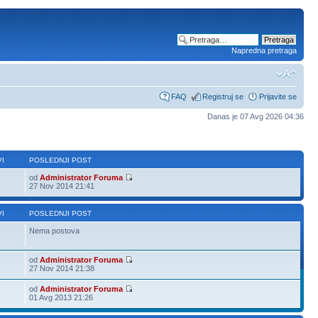
Napredna pretraga
FAQ
Registruj se
Prijavite se
Danas je 07 Avg 2026 04:36
I
POSLEDNJI POST
od
Administrator Foruma
27 Nov 2014 21:41
I
POSLEDNJI POST
Nema postova
od
Administrator Foruma
27 Nov 2014 21:38
od
Administrator Foruma
01 Avg 2013 21:26