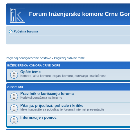
Forum Inženjerske komore Crne Go
Početna foruma
Pogledaj neodgovorene postove
•
Pogledaj aktivne teme
INŽENJERSKA KOMORA CRNE GORE
Opšte teme
Komora, akta komore, organi komore, osnivanje i nadležnost
O FORUMU
Pravilnik o korišćenju foruma
Kodeksi ponašanja na forumu
Pitanja, prijedlozi, pohvale i kritike
Ideje i sugestije za poboljšanje foruma i internet prezentacije
Informacije i pomoć