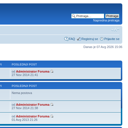
Napredna pretraga
FAQ
Registruj se
Prijavite se
Danas je 07 Avg 2026 15:06
I
POSLEDNJI POST
od
Administrator Foruma
27 Nov 2014 21:41
I
POSLEDNJI POST
Nema postova
od
Administrator Foruma
27 Nov 2014 21:38
od
Administrator Foruma
01 Avg 2013 21:26