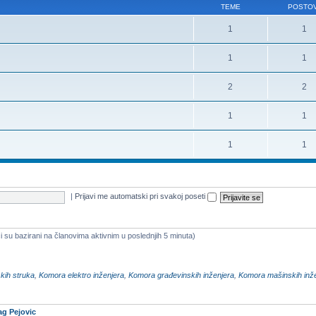
TEME
POSTOV
1
1
1
1
2
2
1
1
1
1
|
Prijavi me automatski pri svakoj poseti
i su bazirani na članovima aktivnim u poslednjih 5 minuta)
kih struka
,
Komora elektro inženjera
,
Komora građevinskih inženjera
,
Komora mašinskih inž
ag Pejovic