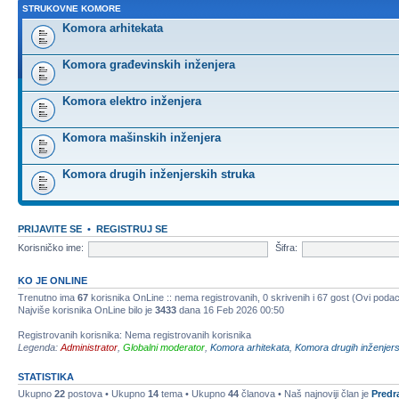
STRUKOVNE KOMORE
Komora arhitekata
Komora građevinskih inženjera
Komora elektro inženjera
Komora mašinskih inženjera
Komora drugih inženjerskih struka
PRIJAVITE SE
•
REGISTRUJ SE
Korisničko ime:
Šifra:
KO JE ONLINE
Trenutno ima
67
korisnika OnLine :: nema registrovanih, 0 skrivenih i 67 gost (Ovi podac
Najviše korisnika OnLine bilo je
3433
dana 16 Feb 2026 00:50
Registrovanih korisnika: Nema registrovanih korisnika
Legenda:
Administrator
,
Globalni moderator
,
Komora arhitekata
,
Komora drugih inženjers
STATISTIKA
Ukupno
22
postova • Ukupno
14
tema • Ukupno
44
članova • Naš najnoviji član je
Predr