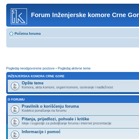
Forum Inženjerske komore Crne Go
Početna foruma
Pogledaj neodgovorene postove
•
Pogledaj aktivne teme
INŽENJERSKA KOMORA CRNE GORE
Opšte teme
Komora, akta komore, organi komore, osnivanje i nadležnost
O FORUMU
Pravilnik o korišćenju foruma
Kodeksi ponašanja na forumu
Pitanja, prijedlozi, pohvale i kritike
Ideje i sugestije za poboljšanje foruma i internet prezentacije
Informacije i pomoć