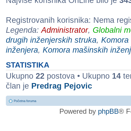
Najviše korisnika OnLine bilo je
34
Registrovanih korisnika: Nema regi
Legenda:
Administrator
,
Globalni m
drugih inženjerskih struka
,
Komora e
inženjera
,
Komora mašinskih inženj
STATISTIKA
Ukupno
22
postova • Ukupno
14
te
član je
Predrag Pejovic
Početna foruma
Powered by
phpBB
® F