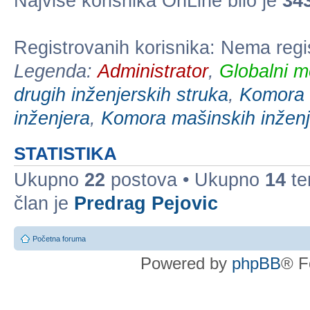
Najviše korisnika OnLine bilo je
34
Registrovanih korisnika: Nema regi
Legenda:
Administrator
,
Globalni m
drugih inženjerskih struka
,
Komora e
inženjera
,
Komora mašinskih inženj
STATISTIKA
Ukupno
22
postova • Ukupno
14
te
član je
Predrag Pejovic
Početna foruma
Powered by
phpBB
® F