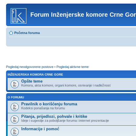
Forum Inženjerske komore Crne Go
Početna foruma
Pogledaj neodgovorene postove
•
Pogledaj aktivne teme
INŽENJERSKA KOMORA CRNE GORE
Opšte teme
Komora, akta komore, organi komore, osnivanje i nadležnost
O FORUMU
Pravilnik o korišćenju foruma
Kodeksi ponašanja na forumu
Pitanja, prijedlozi, pohvale i kritike
Ideje i sugestije za poboljšanje foruma i internet prezentacije
Informacije i pomoć