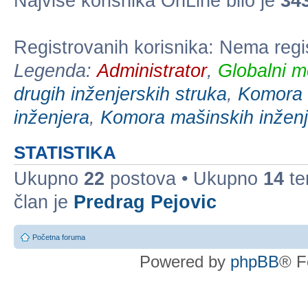
Najviše korisnika OnLine bilo je
34
Registrovanih korisnika: Nema regi
Legenda:
Administrator
,
Globalni m
drugih inženjerskih struka
,
Komora e
inženjera
,
Komora mašinskih inženj
STATISTIKA
Ukupno
22
postova • Ukupno
14
te
član je
Predrag Pejovic
Početna foruma
Powered by
phpBB
® F