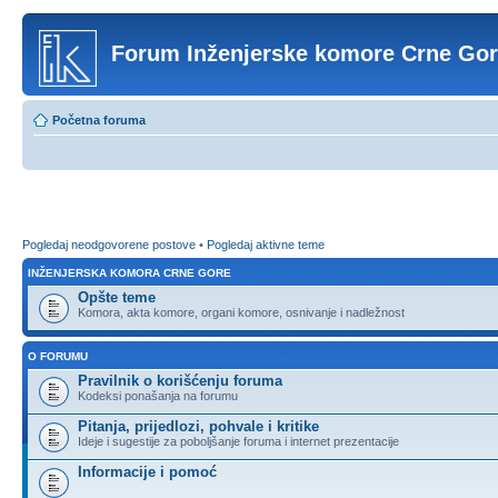
Forum Inženjerske komore Crne Go
Početna foruma
Pogledaj neodgovorene postove
•
Pogledaj aktivne teme
INŽENJERSKA KOMORA CRNE GORE
Opšte teme
Komora, akta komore, organi komore, osnivanje i nadležnost
O FORUMU
Pravilnik o korišćenju foruma
Kodeksi ponašanja na forumu
Pitanja, prijedlozi, pohvale i kritike
Ideje i sugestije za poboljšanje foruma i internet prezentacije
Informacije i pomoć