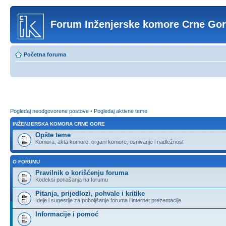
Forum Inženjerske komore Crne Go
Početna foruma
Pogledaj neodgovorene postove
•
Pogledaj aktivne teme
INŽENJERSKA KOMORA CRNE GORE
Opšte teme
Komora, akta komore, organi komore, osnivanje i nadležnost
O FORUMU
Pravilnik o korišćenju foruma
Kodeksi ponašanja na forumu
Pitanja, prijedlozi, pohvale i kritike
Ideje i sugestije za poboljšanje foruma i internet prezentacije
Informacije i pomoć