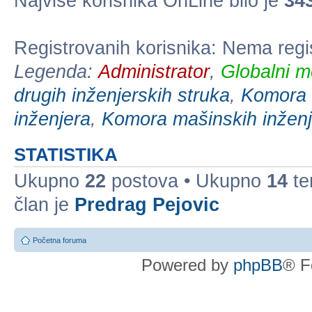
Najviše korisnika OnLine bilo je
34
Registrovanih korisnika: Nema regi
Legenda:
Administrator
,
Globalni m
drugih inženjerskih struka
,
Komora e
inženjera
,
Komora mašinskih inženj
STATISTIKA
Ukupno
22
postova • Ukupno
14
te
član je
Predrag Pejovic
Početna foruma
Powered by
phpBB
® F