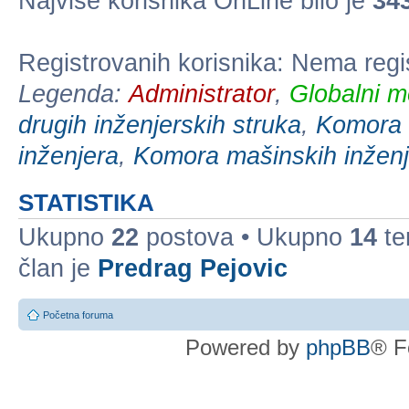
Najviše korisnika OnLine bilo je
34
Registrovanih korisnika: Nema regi
Legenda:
Administrator
,
Globalni m
drugih inženjerskih struka
,
Komora e
inženjera
,
Komora mašinskih inženj
STATISTIKA
Ukupno
22
postova • Ukupno
14
te
član je
Predrag Pejovic
Početna foruma
Powered by
phpBB
® F