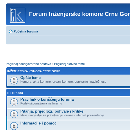
Forum Inženjerske komore Crne Go
Početna foruma
Pogledaj neodgovorene postove
•
Pogledaj aktivne teme
INŽENJERSKA KOMORA CRNE GORE
Opšte teme
Komora, akta komore, organi komore, osnivanje i nadležnost
O FORUMU
Pravilnik o korišćenju foruma
Kodeksi ponašanja na forumu
Pitanja, prijedlozi, pohvale i kritike
Ideje i sugestije za poboljšanje foruma i internet prezentacije
Informacije i pomoć