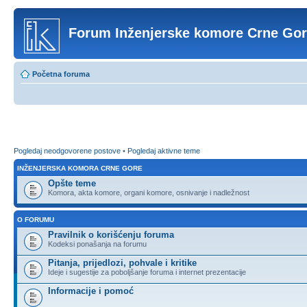
Forum Inženjerske komore Crne Go
Početna foruma
Pogledaj neodgovorene postove
•
Pogledaj aktivne teme
INŽENJERSKA KOMORA CRNE GORE
Opšte teme
Komora, akta komore, organi komore, osnivanje i nadležnost
O FORUMU
Pravilnik o korišćenju foruma
Kodeksi ponašanja na forumu
Pitanja, prijedlozi, pohvale i kritike
Ideje i sugestije za poboljšanje foruma i internet prezentacije
Informacije i pomoć