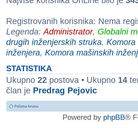
Najviše korisnika OnLine bilo je
34
Registrovanih korisnika: Nema regi
Legenda:
Administrator
,
Globalni m
drugih inženjerskih struka
,
Komora e
inženjera
,
Komora mašinskih inženj
STATISTIKA
Ukupno
22
postova • Ukupno
14
te
član je
Predrag Pejovic
Početna foruma
Powered by
phpBB
® F