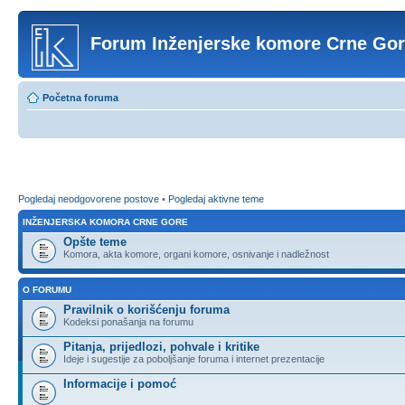
Forum Inženjerske komore Crne Go
Početna foruma
Pogledaj neodgovorene postove
•
Pogledaj aktivne teme
INŽENJERSKA KOMORA CRNE GORE
Opšte teme
Komora, akta komore, organi komore, osnivanje i nadležnost
O FORUMU
Pravilnik o korišćenju foruma
Kodeksi ponašanja na forumu
Pitanja, prijedlozi, pohvale i kritike
Ideje i sugestije za poboljšanje foruma i internet prezentacije
Informacije i pomoć