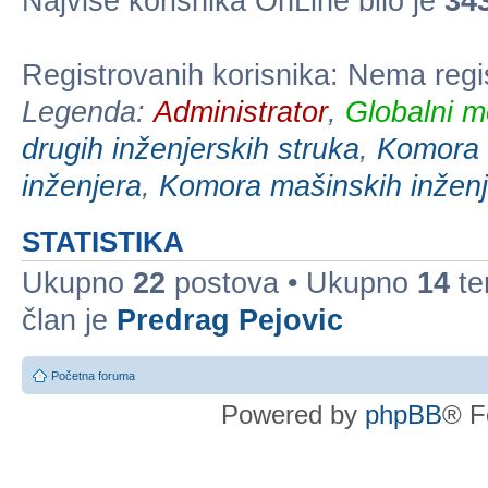
Najviše korisnika OnLine bilo je
34
Registrovanih korisnika: Nema regi
Legenda:
Administrator
,
Globalni m
drugih inženjerskih struka
,
Komora e
inženjera
,
Komora mašinskih inženj
STATISTIKA
Ukupno
22
postova • Ukupno
14
te
član je
Predrag Pejovic
Početna foruma
Powered by
phpBB
® F