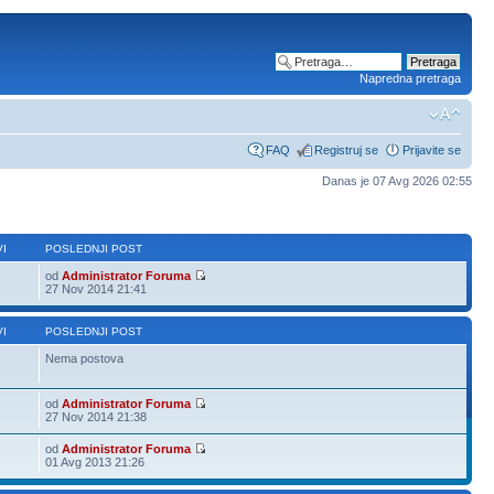
Napredna pretraga
FAQ
Registruj se
Prijavite se
Danas je 07 Avg 2026 02:55
I
POSLEDNJI POST
od
Administrator Foruma
27 Nov 2014 21:41
I
POSLEDNJI POST
Nema postova
od
Administrator Foruma
27 Nov 2014 21:38
od
Administrator Foruma
01 Avg 2013 21:26