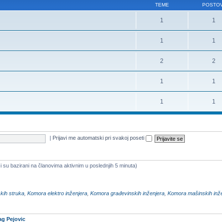
TEME
POSTOV
1
1
1
1
2
2
1
1
1
1
|
Prijavi me automatski pri svakoj poseti
i su bazirani na članovima aktivnim u poslednjih 5 minuta)
kih struka
,
Komora elektro inženjera
,
Komora građevinskih inženjera
,
Komora mašinskih inž
ag Pejovic