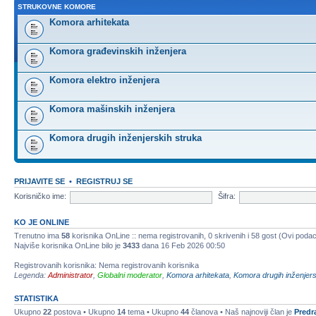
STRUKOVNE KOMORE
Komora arhitekata
Komora građevinskih inženjera
Komora elektro inženjera
Komora mašinskih inženjera
Komora drugih inženjerskih struka
PRIJAVITE SE
•
REGISTRUJ SE
Korisničko ime:
Šifra:
KO JE ONLINE
Trenutno ima
58
korisnika OnLine :: nema registrovanih, 0 skrivenih i 58 gost (Ovi podac
Najviše korisnika OnLine bilo je
3433
dana 16 Feb 2026 00:50
Registrovanih korisnika: Nema registrovanih korisnika
Legenda:
Administrator
,
Globalni moderator
,
Komora arhitekata
,
Komora drugih inženjers
STATISTIKA
Ukupno
22
postova • Ukupno
14
tema • Ukupno
44
članova • Naš najnoviji član je
Predr