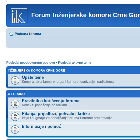
Forum Inženjerske komore Crne Go
Početna foruma
Pogledaj neodgovorene postove
•
Pogledaj aktivne teme
INŽENJERSKA KOMORA CRNE GORE
Opšte teme
Komora, akta komore, organi komore, osnivanje i nadležnost
O FORUMU
Pravilnik o korišćenju foruma
Kodeksi ponašanja na forumu
Pitanja, prijedlozi, pohvale i kritike
Ideje i sugestije za poboljšanje foruma i internet prezentacije
Informacije i pomoć