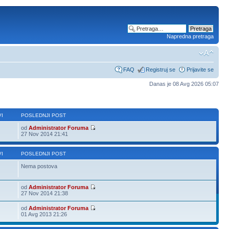
Napredna pretraga
FAQ
Registruj se
Prijavite se
Danas je 08 Avg 2026 05:07
I
POSLEDNJI POST
od
Administrator Foruma
27 Nov 2014 21:41
I
POSLEDNJI POST
Nema postova
od
Administrator Foruma
27 Nov 2014 21:38
od
Administrator Foruma
01 Avg 2013 21:26