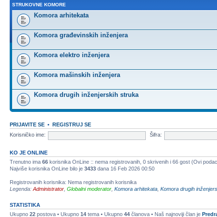
STRUKOVNE KOMORE
Komora arhitekata
Komora građevinskih inženjera
Komora elektro inženjera
Komora mašinskih inženjera
Komora drugih inženjerskih struka
PRIJAVITE SE
•
REGISTRUJ SE
Korisničko ime:
Šifra:
KO JE ONLINE
Trenutno ima
66
korisnika OnLine :: nema registrovanih, 0 skrivenih i 66 gost (Ovi podac
Najviše korisnika OnLine bilo je
3433
dana 16 Feb 2026 00:50
Registrovanih korisnika: Nema registrovanih korisnika
Legenda:
Administrator
,
Globalni moderator
,
Komora arhitekata
,
Komora drugih inženjers
STATISTIKA
Ukupno
22
postova • Ukupno
14
tema • Ukupno
44
članova • Naš najnoviji član je
Predr