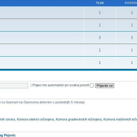
TEME
POSTOV
1
1
1
1
2
2
1
1
1
1
|
Prijavi me automatski pri svakoj poseti
i su bazirani na članovima aktivnim u poslednjih 5 minuta)
kih struka
,
Komora elektro inženjera
,
Komora građevinskih inženjera
,
Komora mašinskih inž
ag Pejovic