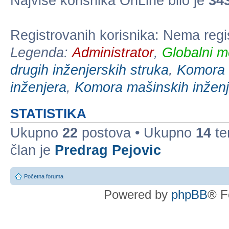
Najviše korisnika OnLine bilo je
34
Registrovanih korisnika: Nema regi
Legenda:
Administrator
,
Globalni m
drugih inženjerskih struka
,
Komora e
inženjera
,
Komora mašinskih inženj
STATISTIKA
Ukupno
22
postova • Ukupno
14
te
član je
Predrag Pejovic
Početna foruma
Powered by
phpBB
® F