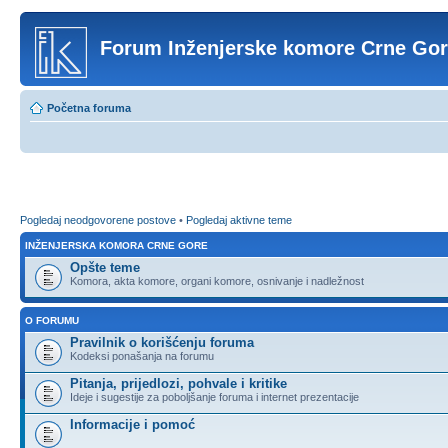
Forum Inženjerske komore Crne Go
Početna foruma
Pogledaj neodgovorene postove
•
Pogledaj aktivne teme
INŽENJERSKA KOMORA CRNE GORE
Opšte teme
Komora, akta komore, organi komore, osnivanje i nadležnost
O FORUMU
Pravilnik o korišćenju foruma
Kodeksi ponašanja na forumu
Pitanja, prijedlozi, pohvale i kritike
Ideje i sugestije za poboljšanje foruma i internet prezentacije
Informacije i pomoć