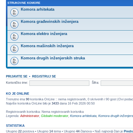
STRUKOVNE KOMORE
Komora arhitekata
Komora građevinskih inženjera
Komora elektro inženjera
Komora mašinskih inženjera
Komora drugih inženjerskih struka
PRIJAVITE SE
•
REGISTRUJ SE
Korisničko ime:
Šifra:
KO JE ONLINE
Trenutno ima
90
korisnika OnLine :: nema registrovanih, 0 skrivenih i 90 gost (Ovi podac
Najviše korisnika OnLine bilo je
3433
dana 16 Feb 2026 00:50
Registrovanih korisnika: Nema registrovanih korisnika
Legenda:
Administrator
,
Globalni moderator
,
Komora arhitekata
,
Komora drugih inženjers
STATISTIKA
Ukupno
22
postova • Ukupno
14
tema • Ukupno
44
članova • Naš najnoviji član je
Predr