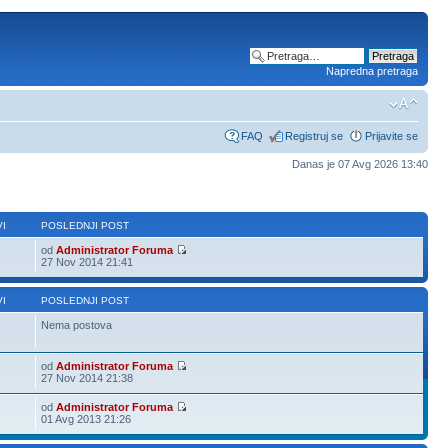
Napredna pretraga
FAQ
Registruj se
Prijavite se
Danas je 07 Avg 2026 13:40
I
POSLEDNJI POST
od
Administrator Foruma
27 Nov 2014 21:41
I
POSLEDNJI POST
Nema postova
od
Administrator Foruma
27 Nov 2014 21:38
od
Administrator Foruma
01 Avg 2013 21:26