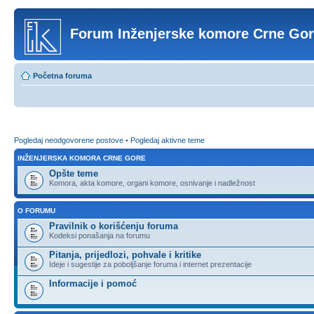
Forum Inženjerske komore Crne Go
Početna foruma
Pogledaj neodgovorene postove
•
Pogledaj aktivne teme
INŽENJERSKA KOMORA CRNE GORE
Opšte teme
Komora, akta komore, organi komore, osnivanje i nadležnost
O FORUMU
Pravilnik o korišćenju foruma
Kodeksi ponašanja na forumu
Pitanja, prijedlozi, pohvale i kritike
Ideje i sugestije za poboljšanje foruma i internet prezentacije
Informacije i pomoć