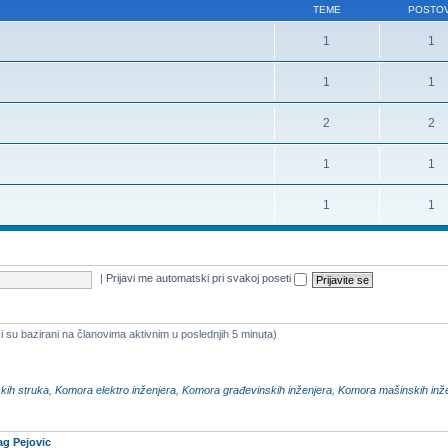
TEME
POSTOV
1
1
1
1
2
2
1
1
1
1
|
Prijavi me automatski pri svakoj poseti
i su bazirani na članovima aktivnim u poslednjih 5 minuta)
kih struka
,
Komora elektro inženjera
,
Komora građevinskih inženjera
,
Komora mašinskih inž
ag Pejovic