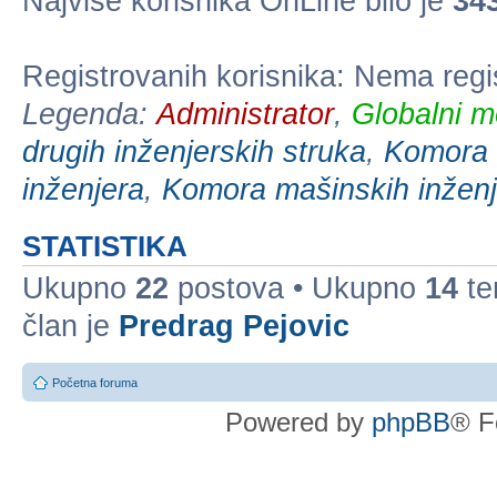
Najviše korisnika OnLine bilo je
34
Registrovanih korisnika: Nema regi
Legenda:
Administrator
,
Globalni m
drugih inženjerskih struka
,
Komora e
inženjera
,
Komora mašinskih inženj
STATISTIKA
Ukupno
22
postova • Ukupno
14
te
član je
Predrag Pejovic
Početna foruma
Powered by
phpBB
® F