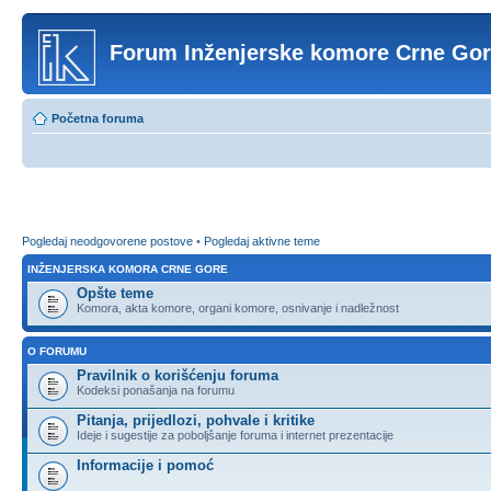
Forum Inženjerske komore Crne Go
Početna foruma
Pogledaj neodgovorene postove
•
Pogledaj aktivne teme
INŽENJERSKA KOMORA CRNE GORE
Opšte teme
Komora, akta komore, organi komore, osnivanje i nadležnost
O FORUMU
Pravilnik o korišćenju foruma
Kodeksi ponašanja na forumu
Pitanja, prijedlozi, pohvale i kritike
Ideje i sugestije za poboljšanje foruma i internet prezentacije
Informacije i pomoć