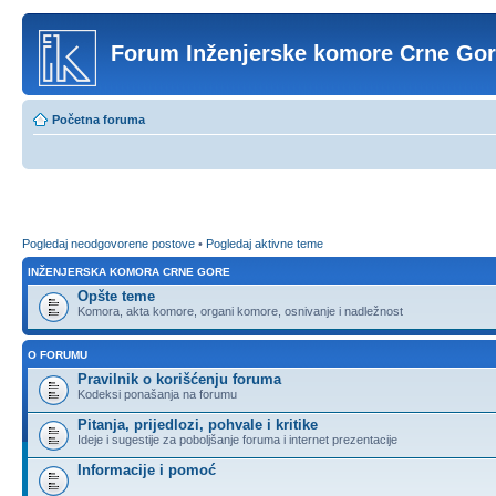
Forum Inženjerske komore Crne Go
Početna foruma
Pogledaj neodgovorene postove
•
Pogledaj aktivne teme
INŽENJERSKA KOMORA CRNE GORE
Opšte teme
Komora, akta komore, organi komore, osnivanje i nadležnost
O FORUMU
Pravilnik o korišćenju foruma
Kodeksi ponašanja na forumu
Pitanja, prijedlozi, pohvale i kritike
Ideje i sugestije za poboljšanje foruma i internet prezentacije
Informacije i pomoć