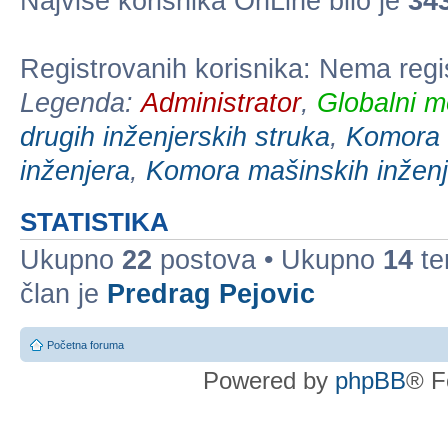
Najviše korisnika OnLine bilo je
34
Registrovanih korisnika: Nema regi
Legenda:
Administrator
,
Globalni m
drugih inženjerskih struka
,
Komora e
inženjera
,
Komora mašinskih inženj
STATISTIKA
Ukupno
22
postova • Ukupno
14
te
član je
Predrag Pejovic
Početna foruma
Powered by
phpBB
® F