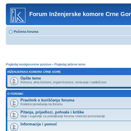
Forum Inženjerske komore Crne Go
Početna foruma
Pogledaj neodgovorene postove
•
Pogledaj aktivne teme
INŽENJERSKA KOMORA CRNE GORE
Opšte teme
Komora, akta komore, organi komore, osnivanje i nadležnost
O FORUMU
Pravilnik o korišćenju foruma
Kodeksi ponašanja na forumu
Pitanja, prijedlozi, pohvale i kritike
Ideje i sugestije za poboljšanje foruma i internet prezentacije
Informacije i pomoć