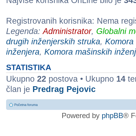
Najviše korisnika OnLine bilo je
34
Registrovanih korisnika: Nema regi
Legenda:
Administrator
,
Globalni m
drugih inženjerskih struka
,
Komora e
inženjera
,
Komora mašinskih inženj
STATISTIKA
Ukupno
22
postova • Ukupno
14
te
član je
Predrag Pejovic
Početna foruma
Powered by
phpBB
® F