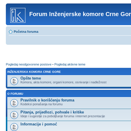
Forum Inženjerske komore Crne Go
Početna foruma
Pogledaj neodgovorene postove
•
Pogledaj aktivne teme
INŽENJERSKA KOMORA CRNE GORE
Opšte teme
Komora, akta komore, organi komore, osnivanje i nadležnost
O FORUMU
Pravilnik o korišćenju foruma
Kodeksi ponašanja na forumu
Pitanja, prijedlozi, pohvale i kritike
Ideje i sugestije za poboljšanje foruma i internet prezentacije
Informacije i pomoć