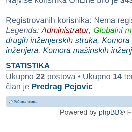
Najviše korisnika OnLine bilo je
34
Registrovanih korisnika: Nema regi
Legenda:
Administrator
,
Globalni m
drugih inženjerskih struka
,
Komora e
inženjera
,
Komora mašinskih inženj
STATISTIKA
Ukupno
22
postova • Ukupno
14
te
član je
Predrag Pejovic
Početna foruma
Powered by
phpBB
® F