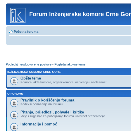
Forum Inženjerske komore Crne Go
Početna foruma
Pogledaj neodgovorene postove
•
Pogledaj aktivne teme
INŽENJERSKA KOMORA CRNE GORE
Opšte teme
Komora, akta komore, organi komore, osnivanje i nadležnost
O FORUMU
Pravilnik o korišćenju foruma
Kodeksi ponašanja na forumu
Pitanja, prijedlozi, pohvale i kritike
Ideje i sugestije za poboljšanje foruma i internet prezentacije
Informacije i pomoć