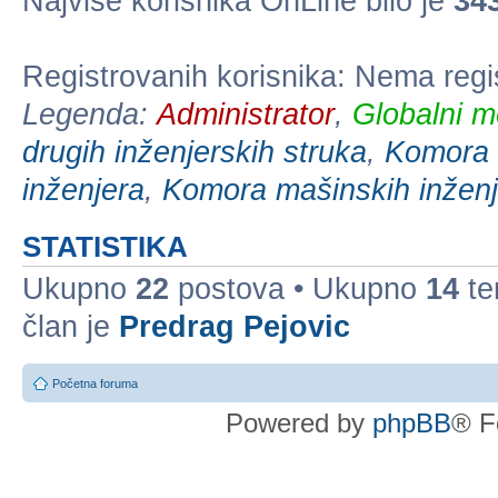
Najviše korisnika OnLine bilo je
34
Registrovanih korisnika: Nema regi
Legenda:
Administrator
,
Globalni m
drugih inženjerskih struka
,
Komora e
inženjera
,
Komora mašinskih inženj
STATISTIKA
Ukupno
22
postova • Ukupno
14
te
član je
Predrag Pejovic
Početna foruma
Powered by
phpBB
® F