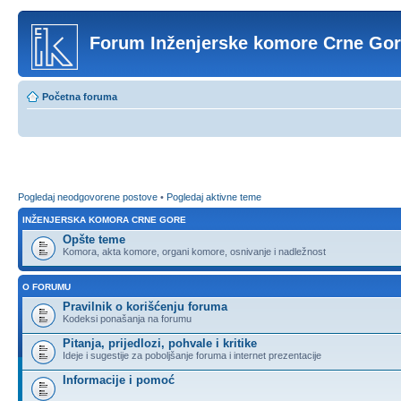
Forum Inženjerske komore Crne Go
Početna foruma
Pogledaj neodgovorene postove
•
Pogledaj aktivne teme
INŽENJERSKA KOMORA CRNE GORE
Opšte teme
Komora, akta komore, organi komore, osnivanje i nadležnost
O FORUMU
Pravilnik o korišćenju foruma
Kodeksi ponašanja na forumu
Pitanja, prijedlozi, pohvale i kritike
Ideje i sugestije za poboljšanje foruma i internet prezentacije
Informacije i pomoć