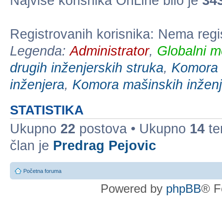
Najviše korisnika OnLine bilo je
34
Registrovanih korisnika: Nema regi
Legenda:
Administrator
,
Globalni m
drugih inženjerskih struka
,
Komora e
inženjera
,
Komora mašinskih inženj
STATISTIKA
Ukupno
22
postova • Ukupno
14
te
član je
Predrag Pejovic
Početna foruma
Powered by
phpBB
® F