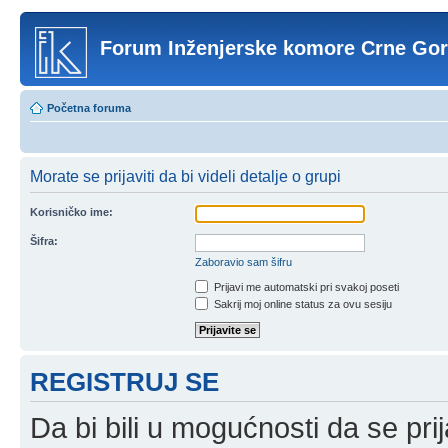
Forum Inženjerske komore Crne Go
Početna foruma
Morate se prijaviti da bi videli detalje o grupi
Korisničko ime:
Šifra:
Zaboravio sam šifru
Prijavi me automatski pri svakoj poseti
Sakrij moj online status za ovu sesiju
REGISTRUJ SE
Da bi bili u mogućnosti da se prij