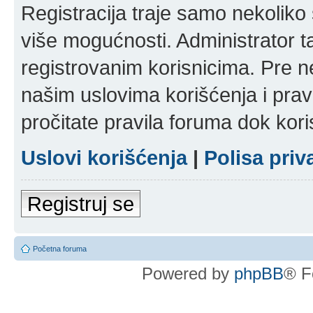
Registracija traje samo nekolik
više mogućnosti. Administrator t
registrovanim korisnicima. Pre n
našim uslovima korišćenja i pravi
pročitate pravila foruma dok kori
Uslovi korišćenja
|
Polisa priv
Registruj se
Početna foruma
Powered by
phpBB
® F