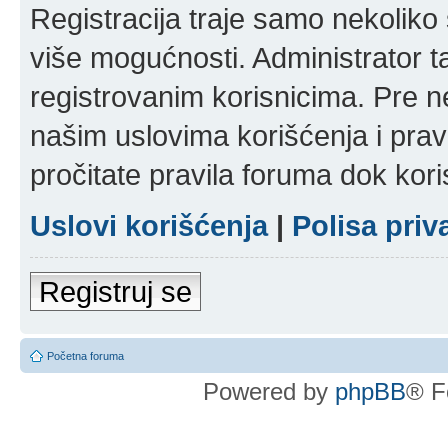
Registracija traje samo nekolik
više mogućnosti. Administrator t
registrovanim korisnicima. Pre n
našim uslovima korišćenja i pravi
pročitate pravila foruma dok kori
Uslovi korišćenja
|
Polisa priv
Registruj se
Početna foruma
Powered by
phpBB
® F