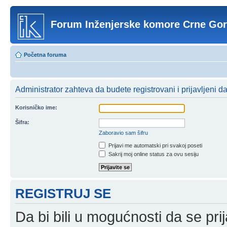
Forum Inženjerske komore Crne Go
Početna foruma
Administrator zahteva da budete registrovani i prijavljeni d
Korisničko ime:
Šifra:
Zaboravio sam šifru
Prijavi me automatski pri svakoj poseti
Sakrij moj online status za ovu sesiju
REGISTRUJ SE
Da bi bili u mogućnosti da se prij