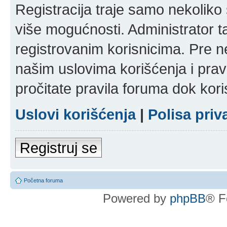
Registracija traje samo nekolik
više mogućnosti. Administrator t
registrovanim korisnicima. Pre n
našim uslovima korišćenja i pravi
pročitate pravila foruma dok kori
Uslovi korišćenja
|
Polisa priv
Registruj se
Početna foruma
Powered by
phpBB
® F