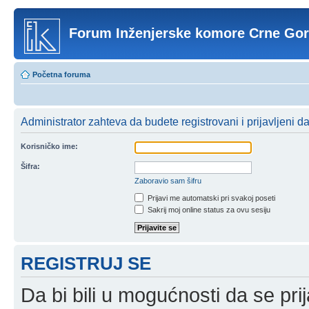
Forum Inženjerske komore Crne Go
Početna foruma
Administrator zahteva da budete registrovani i prijavljeni d
Korisničko ime:
Šifra:
Zaboravio sam šifru
Prijavi me automatski pri svakoj poseti
Sakrij moj online status za ovu sesiju
REGISTRUJ SE
Da bi bili u mogućnosti da se prij