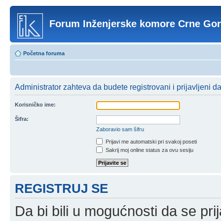
Forum Inženjerske komore Crne Go
Početna foruma
Administrator zahteva da budete registrovani i prijavljeni d
Korisničko ime:
Šifra:
Zaboravio sam šifru
Prijavi me automatski pri svakoj poseti
Sakrij moj online status za ovu sesiju
REGISTRUJ SE
Da bi bili u mogućnosti da se prij