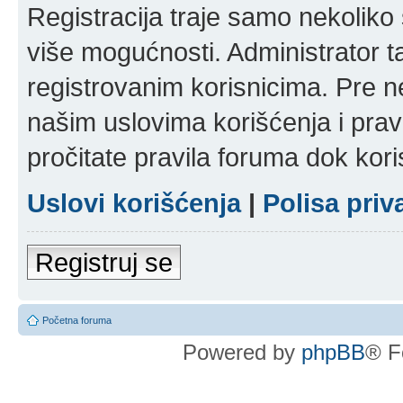
Registracija traje samo nekolik
više mogućnosti. Administrator t
registrovanim korisnicima. Pre n
našim uslovima korišćenja i pravi
pročitate pravila foruma dok kori
Uslovi korišćenja
|
Polisa priv
Registruj se
Početna foruma
Powered by
phpBB
® F