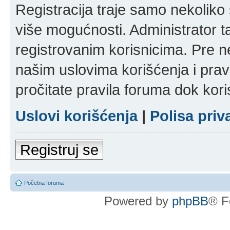
Registracija traje samo nekolik
više mogućnosti. Administrator t
registrovanim korisnicima. Pre n
našim uslovima korišćenja i pravi
pročitate pravila foruma dok kori
Uslovi korišćenja
|
Polisa priv
Registruj se
Početna foruma
Powered by
phpBB
® F