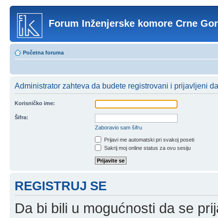
Forum Inženjerske komore Crne Go
Početna foruma
Administrator zahteva da budete registrovani i prijavljeni d
Korisničko ime:
Šifra:
Zaboravio sam šifru
Prijavi me automatski pri svakoj poseti
Sakrij moj online status za ovu sesiju
REGISTRUJ SE
Da bi bili u mogućnosti da se prij