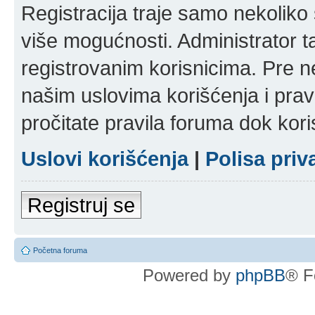
Registracija traje samo nekolik
više mogućnosti. Administrator t
registrovanim korisnicima. Pre n
našim uslovima korišćenja i pravi
pročitate pravila foruma dok kori
Uslovi korišćenja
|
Polisa priv
Registruj se
Početna foruma
Powered by
phpBB
® F