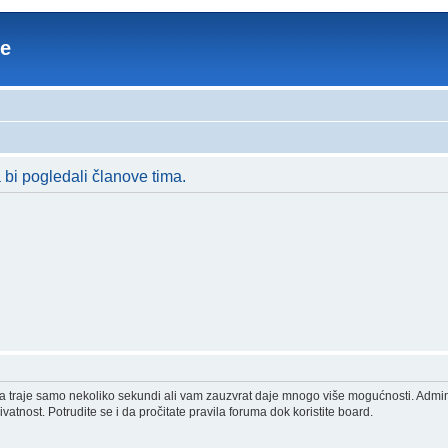
re
a bi pogledali članove tima.
acija traje samo nekoliko sekundi ali vam zauzvrat daje mnogo više mogućnosti. Admi
vatnost. Potrudite se i da pročitate pravila foruma dok koristite board.