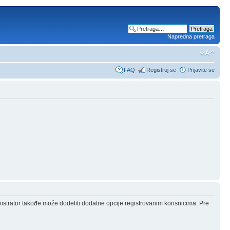
Napredna pretraga
FAQ
Registruj se
Prijavite se
nistrator takođe može dodeliti dodatne opcije registrovanim korisnicima. Pre