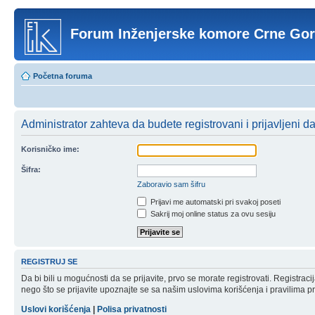
Forum Inženjerske komore Crne Go
Početna foruma
Administrator zahteva da budete registrovani i prijavljeni d
Korisničko ime:
Šifra:
Zaboravio sam šifru
Prijavi me automatski pri svakoj poseti
Sakrij moj online status za ovu sesiju
REGISTRUJ SE
Da bi bili u mogućnosti da se prijavite, prvo se morate registrovati. Registr
nego što se prijavite upoznajte se sa našim uslovima korišćenja i pravilima pri
Uslovi korišćenja
|
Polisa privatnosti