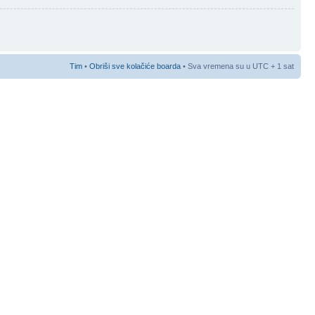
Tim
•
Obriši sve kolačiće boarda
• Sva vremena su u UTC + 1 sat