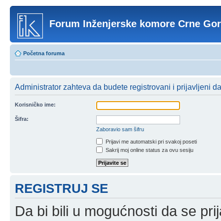
Forum Inženjerske komore Crne Go
Početna foruma
Administrator zahteva da budete registrovani i prijavljeni d
Korisničko ime:
Šifra:
Zaboravio sam šifru
Prijavi me automatski pri svakoj poseti
Sakrij moj online status za ovu sesiju
REGISTRUJ SE
Da bi bili u mogućnosti da se prij