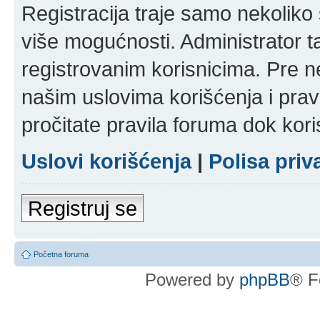
Registracija traje samo nekolik
više mogućnosti. Administrator t
registrovanim korisnicima. Pre n
našim uslovima korišćenja i pravi
pročitate pravila foruma dok kori
Uslovi korišćenja
|
Polisa priv
Registruj se
Početna foruma
Powered by
phpBB
® F