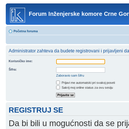
Forum Inženjerske komore Crne Go
Početna foruma
Administrator zahteva da budete registrovani i prijavljeni d
Korisničko ime:
Šifra:
Zaboravio sam šifru
Prijavi me automatski pri svakoj poseti
Sakrij moj online status za ovu sesiju
REGISTRUJ SE
Da bi bili u mogućnosti da se prij