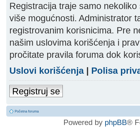
Registracija traje samo nekolik
više mogućnosti. Administrator t
registrovanim korisnicima. Pre n
našim uslovima korišćenja i pravi
pročitate pravila foruma dok kori
Uslovi korišćenja
|
Polisa priv
Registruj se
Početna foruma
Powered by
phpBB
® F