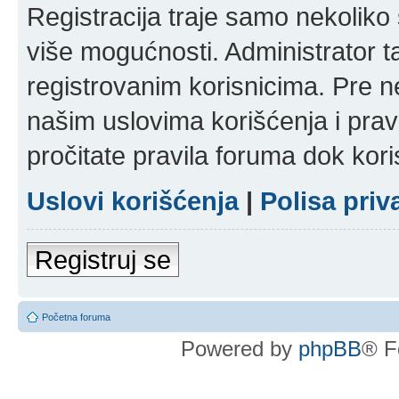
Registracija traje samo nekolik
više mogućnosti. Administrator t
registrovanim korisnicima. Pre n
našim uslovima korišćenja i pravi
pročitate pravila foruma dok kori
Uslovi korišćenja
|
Polisa priv
Registruj se
Početna foruma
Powered by
phpBB
® F