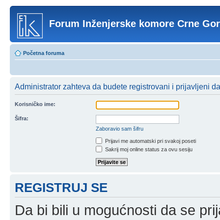
Forum Inženjerske komore Crne Go
Početna foruma
Administrator zahteva da budete registrovani i prijavljeni d
Korisničko ime:
Šifra:
Zaboravio sam šifru
Prijavi me automatski pri svakoj poseti
Sakrij moj online status za ovu sesiju
REGISTRUJ SE
Da bi bili u mogućnosti da se prij