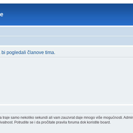
re
a bi pogledali članove tima.
acija traje samo nekoliko sekundi ali vam zauzvrat daje mnogo više mogućnosti. Admi
vatnost. Potrudite se i da pročitate pravila foruma dok koristite board.