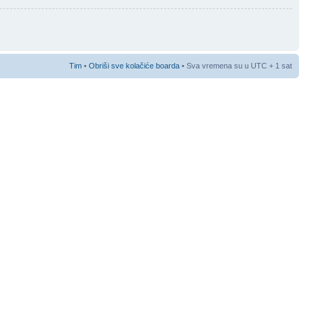
Tim
•
Obriši sve kolačiće boarda
• Sva vremena su u UTC + 1 sat