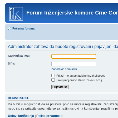
Forum Inženjerske komore Crne Go
Početna foruma
Administrator zahteva da budete registrovani i prijavljeni d
Korisničko ime:
Šifra:
Zaboravio sam šifru
Prijavi me automatski pri svakoj poseti
Sakrij moj online status za ovu sesiju
REGISTRUJ SE
Da bi bili u mogućnosti da se prijavite, prvo se morate registrovati. Registr
nego što se prijavite upoznajte se sa našim uslovima korišćenja i pravilima pri
Uslovi korišćenja
|
Polisa privatnosti