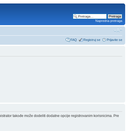
Napredna pretraga
FAQ
Registruj se
Prijavite se
nistrator takođe može dodeliti dodatne opcije registrovanim korisnicima. Pre