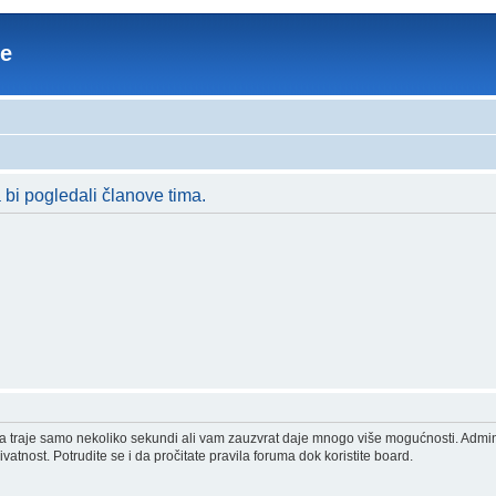
re
a bi pogledali članove tima.
acija traje samo nekoliko sekundi ali vam zauzvrat daje mnogo više mogućnosti. Admi
vatnost. Potrudite se i da pročitate pravila foruma dok koristite board.