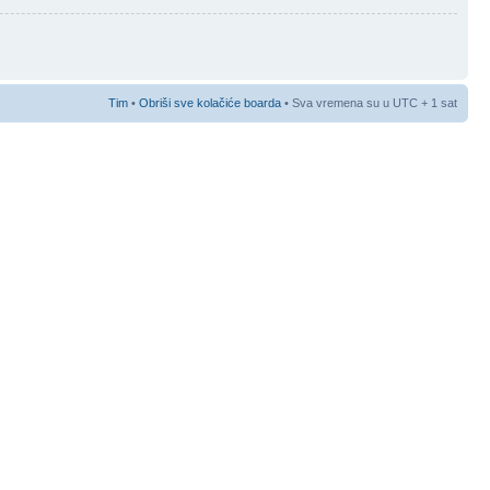
Tim
•
Obriši sve kolačiće boarda
• Sva vremena su u UTC + 1 sat