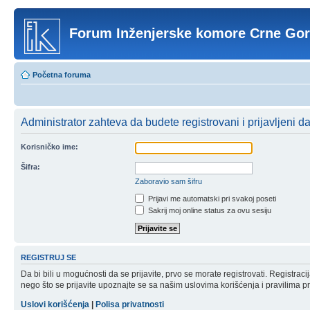
Forum Inženjerske komore Crne Go
Početna foruma
Administrator zahteva da budete registrovani i prijavljeni d
Korisničko ime:
Šifra:
Zaboravio sam šifru
Prijavi me automatski pri svakoj poseti
Sakrij moj online status za ovu sesiju
REGISTRUJ SE
Da bi bili u mogućnosti da se prijavite, prvo se morate registrovati. Registr
nego što se prijavite upoznajte se sa našim uslovima korišćenja i pravilima pri
Uslovi korišćenja
|
Polisa privatnosti