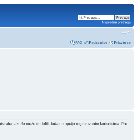
Napredna pretraga
FAQ
Registruj se
Prijavite se
nistrator takođe može dodeliti dodatne opcije registrovanim korisnicima. Pre