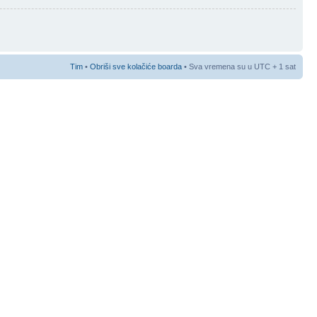
Tim
•
Obriši sve kolačiće boarda
• Sva vremena su u UTC + 1 sat