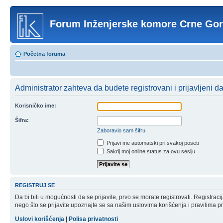
Forum Inženjerske komore Crne Go
Početna foruma
Administrator zahteva da budete registrovani i prijavljeni d
Korisničko ime:
Šifra:
Zaboravio sam šifru
Prijavi me automatski pri svakoj poseti
Sakrij moj online status za ovu sesiju
REGISTRUJ SE
Da bi bili u mogućnosti da se prijavite, prvo se morate registrovati. Registr
nego što se prijavite upoznajte se sa našim uslovima korišćenja i pravilima pri
Uslovi korišćenja
|
Polisa privatnosti