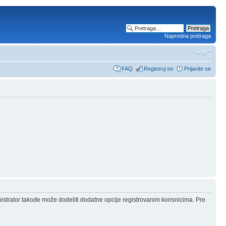
Napredna pretraga
FAQ
Registruj se
Prijavite se
nistrator takođe može dodeliti dodatne opcije registrovanim korisnicima. Pre