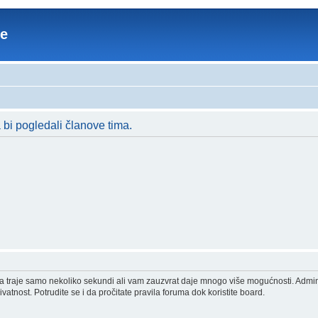
re
a bi pogledali članove tima.
acija traje samo nekoliko sekundi ali vam zauzvrat daje mnogo više mogućnosti. Admi
vatnost. Potrudite se i da pročitate pravila foruma dok koristite board.