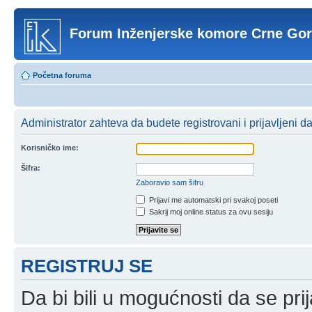
Forum Inženjerske komore Crne Go
Početna foruma
Administrator zahteva da budete registrovani i prijavljeni d
Korisničko ime:
Šifra:
Zaboravio sam šifru
Prijavi me automatski pri svakoj poseti
Sakrij moj online status za ovu sesiju
REGISTRUJ SE
Da bi bili u mogućnosti da se prij