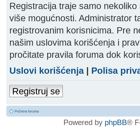
Registracija traje samo nekolik
više mogućnosti. Administrator t
registrovanim korisnicima. Pre n
našim uslovima korišćenja i pravi
pročitate pravila foruma dok kori
Uslovi korišćenja
|
Polisa priv
Registruj se
Početna foruma
Powered by
phpBB
® F