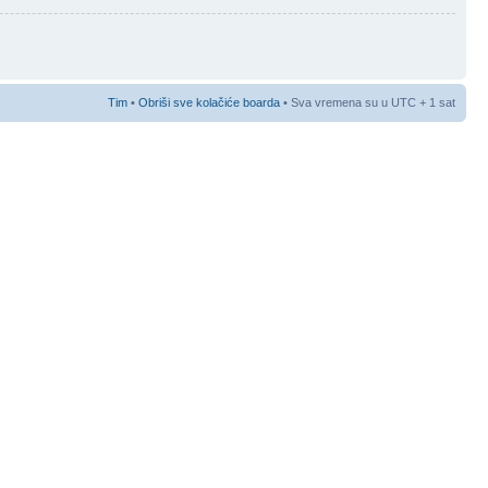
Tim
•
Obriši sve kolačiće boarda
• Sva vremena su u UTC + 1 sat