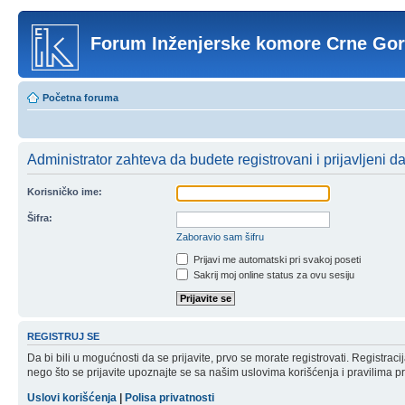
Forum Inženjerske komore Crne Go
Početna foruma
Administrator zahteva da budete registrovani i prijavljeni d
Korisničko ime:
Šifra:
Zaboravio sam šifru
Prijavi me automatski pri svakoj poseti
Sakrij moj online status za ovu sesiju
REGISTRUJ SE
Da bi bili u mogućnosti da se prijavite, prvo se morate registrovati. Registr
nego što se prijavite upoznajte se sa našim uslovima korišćenja i pravilima pri
Uslovi korišćenja
|
Polisa privatnosti