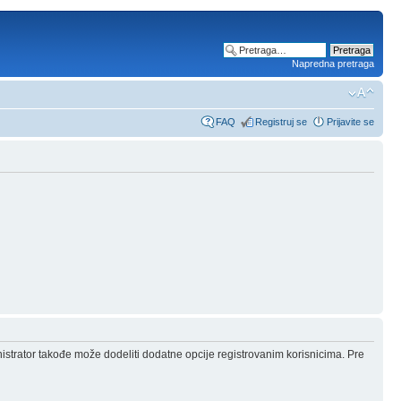
Napredna pretraga
FAQ
Registruj se
Prijavite se
nistrator takođe može dodeliti dodatne opcije registrovanim korisnicima. Pre