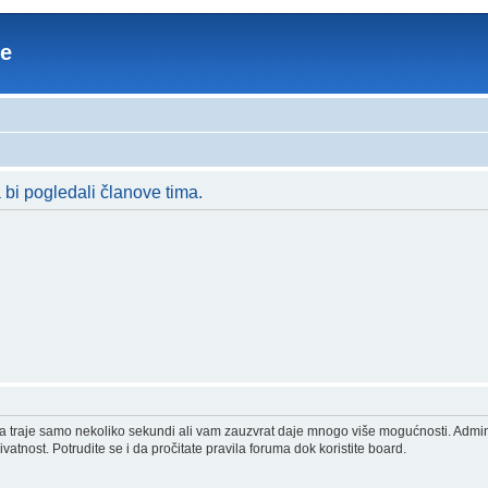
re
a bi pogledali članove tima.
acija traje samo nekoliko sekundi ali vam zauzvrat daje mnogo više mogućnosti. Admi
vatnost. Potrudite se i da pročitate pravila foruma dok koristite board.