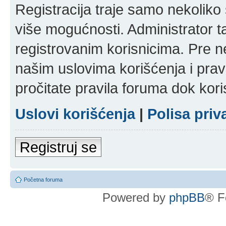
Registracija traje samo nekolik
više mogućnosti. Administrator t
registrovanim korisnicima. Pre n
našim uslovima korišćenja i pravi
pročitate pravila foruma dok kori
Uslovi korišćenja
|
Polisa priv
Registruj se
Početna foruma
Powered by
phpBB
® F