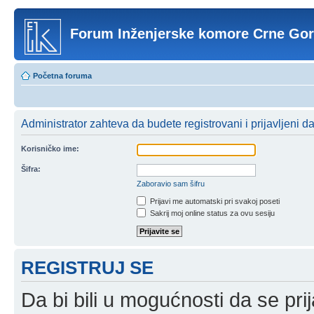
Forum Inženjerske komore Crne Go
Početna foruma
Administrator zahteva da budete registrovani i prijavljeni d
Korisničko ime:
Šifra:
Zaboravio sam šifru
Prijavi me automatski pri svakoj poseti
Sakrij moj online status za ovu sesiju
REGISTRUJ SE
Da bi bili u mogućnosti da se prij