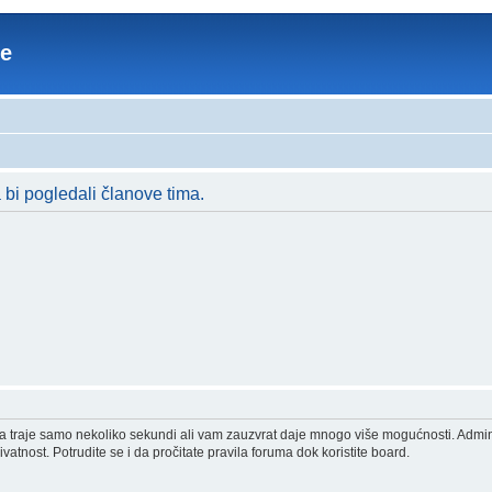
re
a bi pogledali članove tima.
acija traje samo nekoliko sekundi ali vam zauzvrat daje mnogo više mogućnosti. Admi
vatnost. Potrudite se i da pročitate pravila foruma dok koristite board.