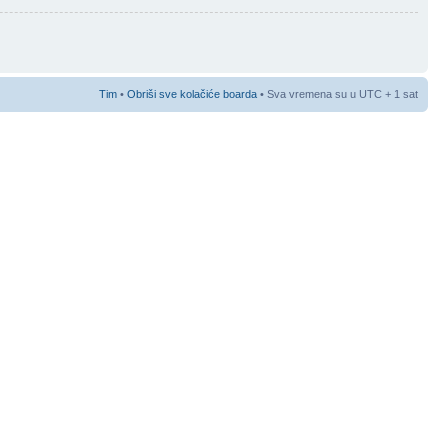
Tim
•
Obriši sve kolačiće boarda
• Sva vremena su u UTC + 1 sat