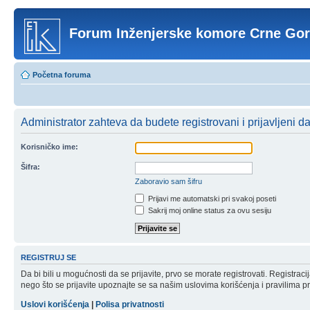
Forum Inženjerske komore Crne Go
Početna foruma
Administrator zahteva da budete registrovani i prijavljeni d
Korisničko ime:
Šifra:
Zaboravio sam šifru
Prijavi me automatski pri svakoj poseti
Sakrij moj online status za ovu sesiju
REGISTRUJ SE
Da bi bili u mogućnosti da se prijavite, prvo se morate registrovati. Registr
nego što se prijavite upoznajte se sa našim uslovima korišćenja i pravilima pri
Uslovi korišćenja
|
Polisa privatnosti