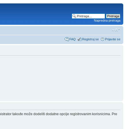
Napredna pretraga
FAQ
Registruj se
Prijavite se
nistrator takođe može dodeliti dodatne opcije registrovanim korisnicima. Pre