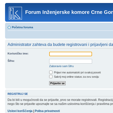
Forum Inženjerske komore Crne Go
Početna foruma
Administrator zahteva da budete registrovani i prijavljeni d
Korisničko ime:
Šifra:
Zaboravio sam šifru
Prijavi me automatski pri svakoj poseti
Sakrij moj online status za ovu sesiju
REGISTRUJ SE
Da bi bili u mogućnosti da se prijavite, prvo se morate registrovati. Registr
nego što se prijavite upoznajte se sa našim uslovima korišćenja i pravilima pri
Uslovi korišćenja
|
Polisa privatnosti