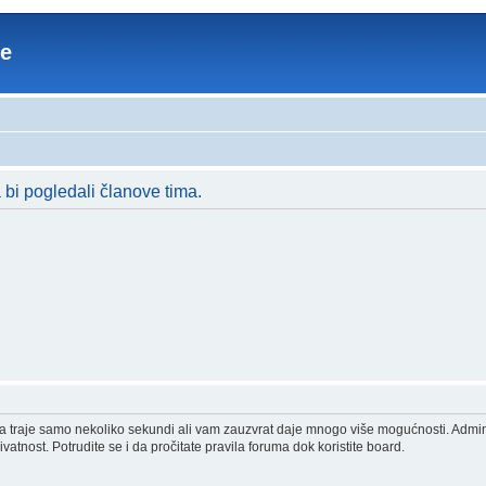
re
a bi pogledali članove tima.
acija traje samo nekoliko sekundi ali vam zauzvrat daje mnogo više mogućnosti. Admi
vatnost. Potrudite se i da pročitate pravila foruma dok koristite board.