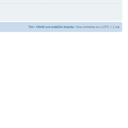
Tim
•
Obriši sve kolačiće boarda
• Sva vremena su u UTC + 1 sat