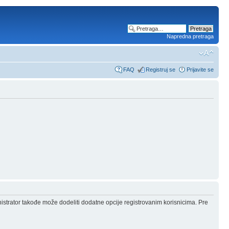
Napredna pretraga
FAQ
Registruj se
Prijavite se
nistrator takođe može dodeliti dodatne opcije registrovanim korisnicima. Pre