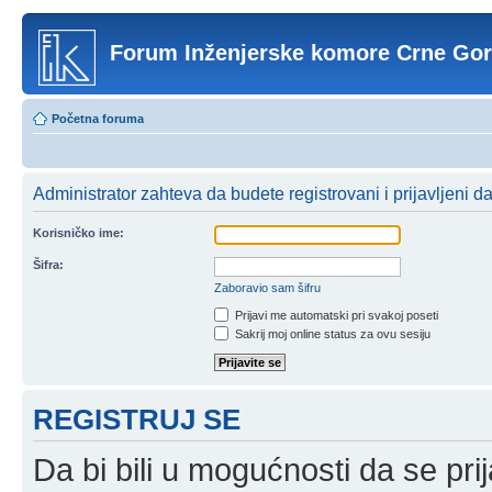
Forum Inženjerske komore Crne Go
Početna foruma
Administrator zahteva da budete registrovani i prijavljeni d
Korisničko ime:
Šifra:
Zaboravio sam šifru
Prijavi me automatski pri svakoj poseti
Sakrij moj online status za ovu sesiju
REGISTRUJ SE
Da bi bili u mogućnosti da se prij