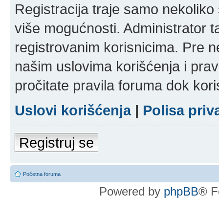
Registracija traje samo nekolik
više mogućnosti. Administrator t
registrovanim korisnicima. Pre n
našim uslovima korišćenja i pravi
pročitate pravila foruma dok kori
Uslovi korišćenja
|
Polisa priv
Registruj se
Početna foruma
Powered by
phpBB
® F