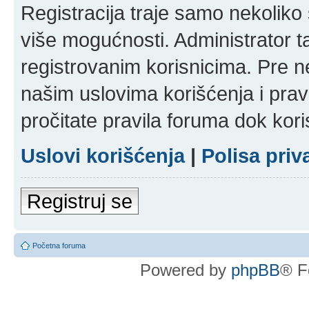
Registracija traje samo nekolik
više mogućnosti. Administrator t
registrovanim korisnicima. Pre n
našim uslovima korišćenja i pravi
pročitate pravila foruma dok kori
Uslovi korišćenja
|
Polisa priv
Registruj se
Početna foruma
Powered by
phpBB
® F