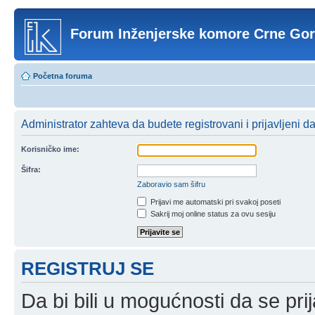
Forum Inženjerske komore Crne Go
Početna foruma
Administrator zahteva da budete registrovani i prijavljeni d
Korisničko ime:
Šifra:
Zaboravio sam šifru
Prijavi me automatski pri svakoj poseti
Sakrij moj online status za ovu sesiju
REGISTRUJ SE
Da bi bili u mogućnosti da se prij