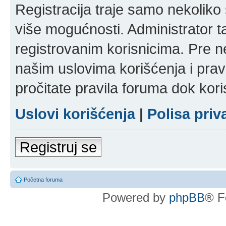
Registracija traje samo nekolik
više mogućnosti. Administrator t
registrovanim korisnicima. Pre n
našim uslovima korišćenja i pravi
pročitate pravila foruma dok kori
Uslovi korišćenja
|
Polisa priv
Registruj se
Početna foruma
Powered by
phpBB
® F