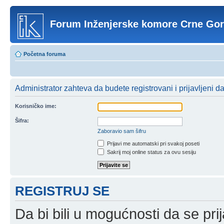
Forum Inženjerske komore Crne Go
Početna foruma
Administrator zahteva da budete registrovani i prijavljeni d
Korisničko ime:
Šifra:
Zaboravio sam šifru
Prijavi me automatski pri svakoj poseti
Sakrij moj online status za ovu sesiju
REGISTRUJ SE
Da bi bili u mogućnosti da se prij