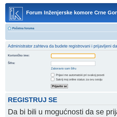
Forum Inženjerske komore Crne Go
Početna foruma
Administrator zahteva da budete registrovani i prijavljeni d
Korisničko ime:
Šifra:
Zaboravio sam šifru
Prijavi me automatski pri svakoj poseti
Sakrij moj online status za ovu sesiju
REGISTRUJ SE
Da bi bili u mogućnosti da se prij