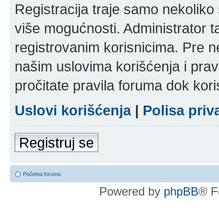
Registracija traje samo nekolik
više mogućnosti. Administrator t
registrovanim korisnicima. Pre n
našim uslovima korišćenja i pravi
pročitate pravila foruma dok kori
Uslovi korišćenja
|
Polisa priv
Registruj se
Početna foruma
Powered by
phpBB
® F