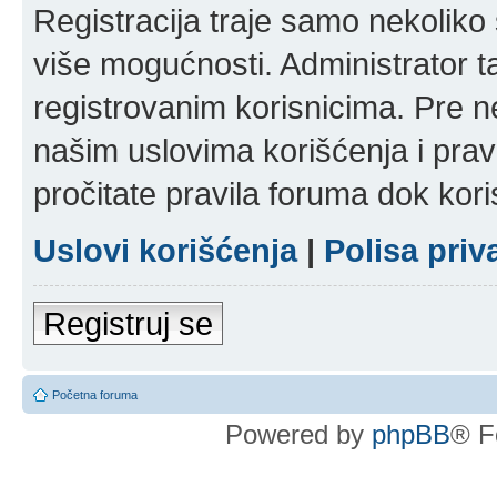
Registracija traje samo nekolik
više mogućnosti. Administrator t
registrovanim korisnicima. Pre n
našim uslovima korišćenja i pravi
pročitate pravila foruma dok kori
Uslovi korišćenja
|
Polisa priv
Registruj se
Početna foruma
Powered by
phpBB
® F