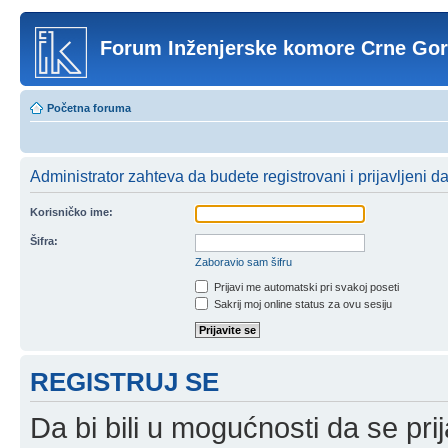
Forum Inženjerske komore Crne Go
Početna foruma
Administrator zahteva da budete registrovani i prijavljeni d
Korisničko ime:
Šifra:
Zaboravio sam šifru
Prijavi me automatski pri svakoj poseti
Sakrij moj online status za ovu sesiju
REGISTRUJ SE
Da bi bili u mogućnosti da se prij