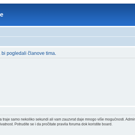
re
a bi pogledali članove tima.
acija traje samo nekoliko sekundi ali vam zauzvrat daje mnogo više mogućnosti. Admi
vatnost. Potrudite se i da pročitate pravila foruma dok koristite board.