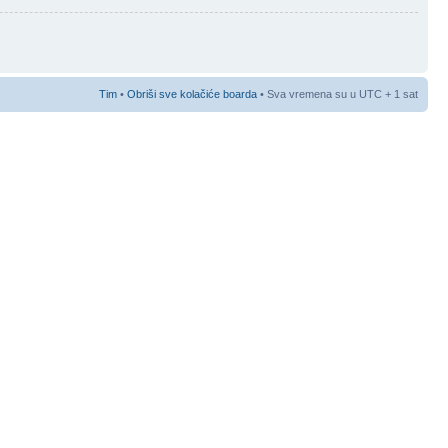
Tim
•
Obriši sve kolačiće boarda
• Sva vremena su u UTC + 1 sat