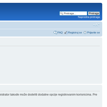
Napredna pretraga
FAQ
Registruj se
Prijavite se
nistrator takođe može dodeliti dodatne opcije registrovanim korisnicima. Pre