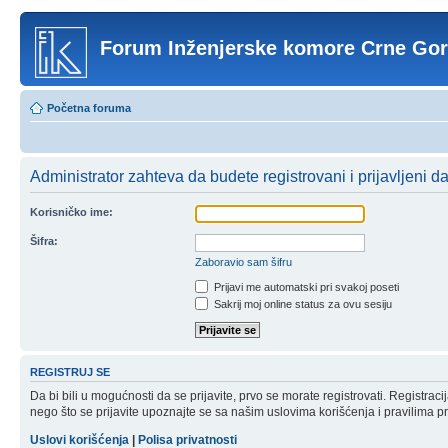
Forum Inženjerske komore Crne Go
Početna foruma
Administrator zahteva da budete registrovani i prijavljeni d
Korisničko ime:
Šifra:
Zaboravio sam šifru
Prijavi me automatski pri svakoj poseti
Sakrij moj online status za ovu sesiju
REGISTRUJ SE
Da bi bili u mogućnosti da se prijavite, prvo se morate registrovati. Registr
nego što se prijavite upoznajte se sa našim uslovima korišćenja i pravilima pri
Uslovi korišćenja
|
Polisa privatnosti