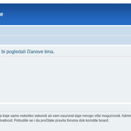
re
a bi pogledali članove tima.
acija traje samo nekoliko sekundi ali vam zauzvrat daje mnogo više mogućnosti. Admi
vatnost. Potrudite se i da pročitate pravila foruma dok koristite board.