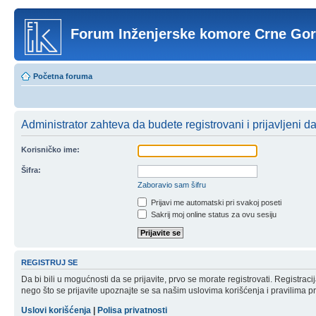
Forum Inženjerske komore Crne Go
Početna foruma
Administrator zahteva da budete registrovani i prijavljeni d
Korisničko ime:
Šifra:
Zaboravio sam šifru
Prijavi me automatski pri svakoj poseti
Sakrij moj online status za ovu sesiju
REGISTRUJ SE
Da bi bili u mogućnosti da se prijavite, prvo se morate registrovati. Registr
nego što se prijavite upoznajte se sa našim uslovima korišćenja i pravilima pri
Uslovi korišćenja
|
Polisa privatnosti