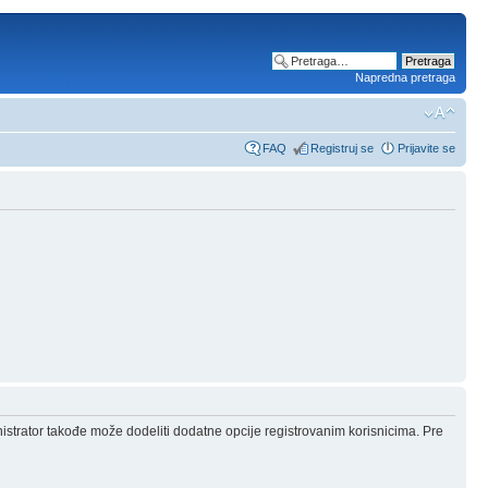
Napredna pretraga
FAQ
Registruj se
Prijavite se
nistrator takođe može dodeliti dodatne opcije registrovanim korisnicima. Pre