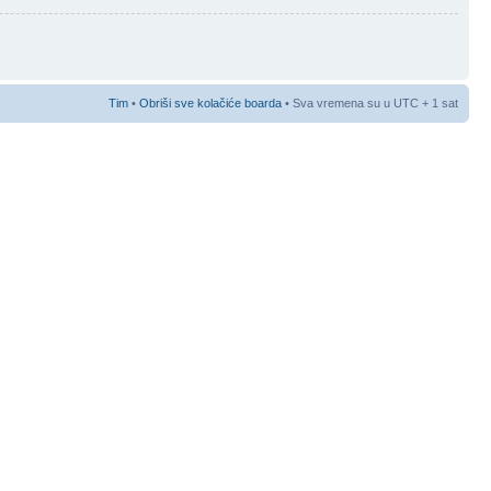
Tim
•
Obriši sve kolačiće boarda
• Sva vremena su u UTC + 1 sat