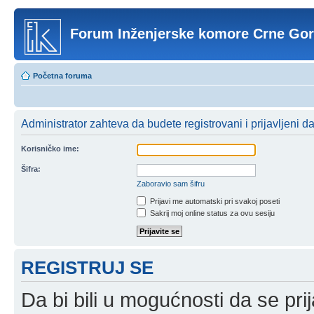
Forum Inženjerske komore Crne Go
Početna foruma
Administrator zahteva da budete registrovani i prijavljeni d
Korisničko ime:
Šifra:
Zaboravio sam šifru
Prijavi me automatski pri svakoj poseti
Sakrij moj online status za ovu sesiju
REGISTRUJ SE
Da bi bili u mogućnosti da se prij