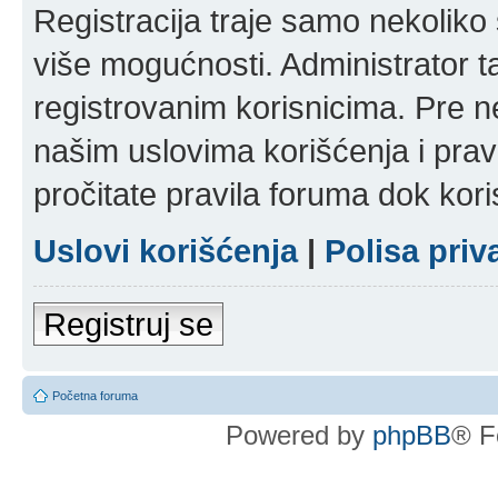
Registracija traje samo nekolik
više mogućnosti. Administrator t
registrovanim korisnicima. Pre n
našim uslovima korišćenja i pravi
pročitate pravila foruma dok kori
Uslovi korišćenja
|
Polisa priv
Registruj se
Početna foruma
Powered by
phpBB
® F